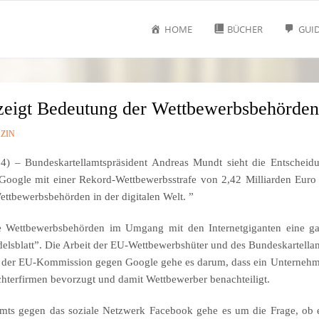
HOME
BÜCHER
GUI
zeigt Bedeutung der Wettbewerbsbehörden
ZIN
14) – Bundeskartellamtspräsident Andreas Mundt sieht die Entscheid
ogle mit einer Rekord-Wettbewerbsstrafe von 2,42 Milliarden Euro
ttbewerbsbehörden in der digitalen Welt. ”
e Wettbewerbsbehörden im Umgang mit den Internetgiganten eine g
elsblatt”. Die Arbeit der EU-Wettbewerbshüter und des Bundeskartella
en der EU-Kommission gegen Google gehe es darum, dass ein Unterneh
hterfirmen bevorzugt und damit Wettbewerber benachteiligt.
amts gegen das soziale Netzwerk Facebook gehe es um die Frage, ob 