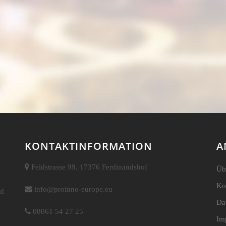
KONTAKTINFORMATION
A
Feldstrasse 99, 17376 Ferdinandshof
Üb
Ko
info@proinno-europe.eu
nd
Da
08061 54 27 25
Im