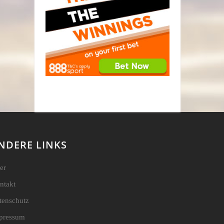
NDERE LINKS
er
ntakt
tenschutz
pressum