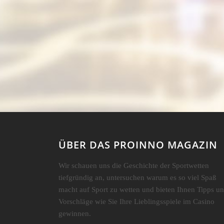
ÜBER DAS PROINNO MAGAZIN
Wir schauen uns die Geschichte der Sportwetten
tiefgründig an, untersuchen warum es so viel Spaß
macht auf Sport zu wetten und bieten Ihnen Tipps u
Vorschläge wie Sie Ihre Lieblingsspiele im Casino
gewinnen.