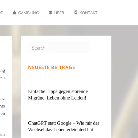
DE
GAMBLING
ÜBER
KONTAKT
NEUESTE BEITRÄGE
ung
 zu
Einfache Tipps gegen störende
Migräne: Leben ohne Leiden!
anz
mts
men
ChatGPT statt Google – Wie mir der
Wechsel das Leben erleichtert hat
ein