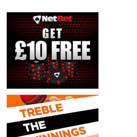
wetten und bieten Ihnen Tipps und Vorschläge wie Sie Ihre
Lieblingsspiele im Casino gewinnen.
KONTAKTINFORMATION
Feldstrasse 99, 17376 Ferdinandshof
info@proinno-europe.eu
08061 54 27 25
ANDERE LINKS
Über
Kontakt
Datenschutz