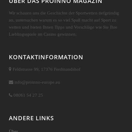
ÜBER DAS PROINNO MAGAZIN
Wir schauen uns die Geschichte der Sportwetten tiefgründig
an, untersuchen warum es so viel Spaß macht auf Sport zu
wetten und bieten Ihnen Tipps und Vorschläge wie Sie Ihre
Lieblingsspiele im Casino gewinnen.
KONTAKTINFORMATION
Feldstrasse 99, 17376 Ferdinandshof
info@proinno-europe.eu
08061 54 27 25
ANDERE LINKS
Über