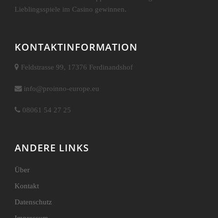
Lieblingsspiele im Casino gewinnen.
KONTAKTINFORMATION
Feldstrasse 99, 17376 Ferdinandshof
info@proinno-europe.eu
08061 54 27 25
ANDERE LINKS
Über
Kontakt
Datenschutz