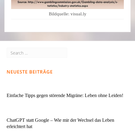
Bildquelle: visual.ly
NEUESTE BEITRÄGE
Einfache Tipps gegen störende Migräne: Leben ohne Leiden!
ChatGPT statt Google – Wie mir der Wechsel das Leben
erleichtert hat