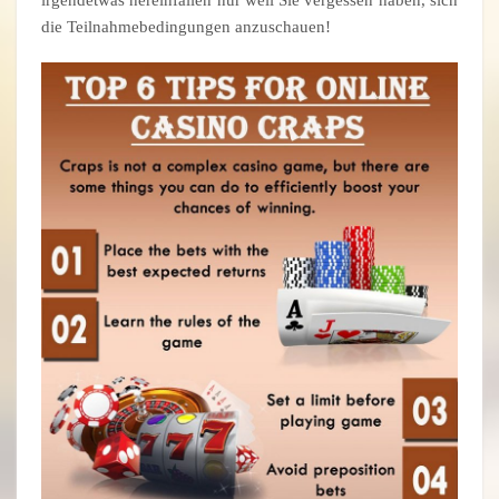
die Teilnahmebedingungen anzuschauen!