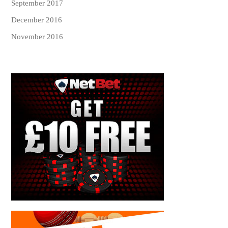
September 2017
December 2016
November 2016