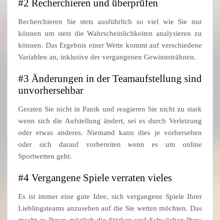
#2 Recherchieren und überprüfen
Recherchieren Sie stets ausführlich so viel wie Sie nur
können um stets die Wahrscheinlichkeiten analysieren zu
können. Das Ergebnis einer Wette kommt auf verschiedene
Variablen an, inklusive der vergangenen Gewinnsträhnen.
#3 Änderungen in der Teamaufstellung sind
unvorhersehbar
Geraten Sie nicht in Panik und reagieren Sie nicht zu stark
wenn sich die Aufstellung ändert, sei es durch Verletzung
oder etwas anderes. Niemand kann dies je vorhersehen
oder sich darauf vorbereiten wenn es um online
Sportwetten geht.
#4 Vergangene Spiele verraten vieles
Es ist immer eine gute Idee, sich vergangene Spiele Ihrer
Lieblingsteams anzusehen auf die Sie wetten möchten. Das
macht es Ihnen möglich die Stärken und Schwächen Ihres